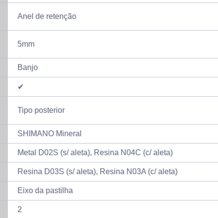
Anel de retenção
5mm
Banjo
✔
Tipo posterior
SHIMANO Mineral
Metal D02S (s/ aleta), Resina N04C (c/ aleta)
Resina D03S (s/ aleta), Resina N03A (c/ aleta)
Eixo da pastilha
2