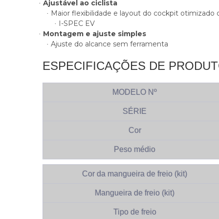
Ajustável ao ciclista
·
Maior flexibilidade e layout do cockpit otimizad
·
I-SPEC EV
·
Montagem e ajuste simples
·
Ajuste do alcance sem ferramenta
·
ESPECIFICAÇÕES DE PRODU
MODELO Nº
SÉRIE
Cor
Peso médio
Cor da mangueira de freio (kit)
Mangueira de freio (kit)
Tipo de freio