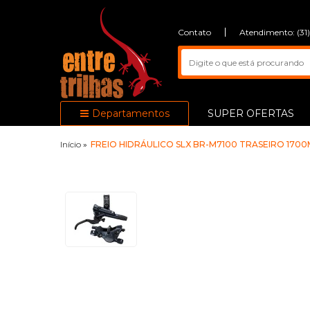
Contato
Atendimento: (31
Departamentos
SUPER OFERTAS
Início
»
FREIO HIDRÁULICO SLX BR-M7100 TRASEIRO 1700