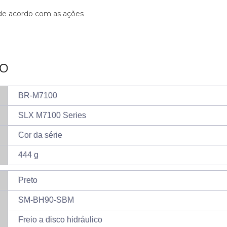
o de acordo com as ações
TO
BR-M7100
SLX M7100 Series
Cor da série
444 g
Preto
SM-BH90-SBM
Freio a disco hidráulico