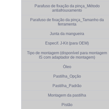
Parafuso de fixação da pinça_Método
antiafrouxamento
Parafuso de fixação da pinça_Tamanho da
ferramenta
Junta da mangueira
Especif. J-Kit (para OEM)
Tipo de montagem (disponível para montagem
IS com adaptador de montagem)
Óleo
Pastilha_Opção
Pastilha_Padrão
Montagem da pastilha
Pistão