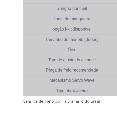
Sangria por funil
Junta da mangueira
opção j-kit disponível
Tamanho do manete (dedos)
Óleo
Tipo de ajuste do alcance
Pinça de freio recomendada
Mecanismo Servo Wave
Tipo abraçadeira
Garantia de 1 ano com a Shimano do Brasil