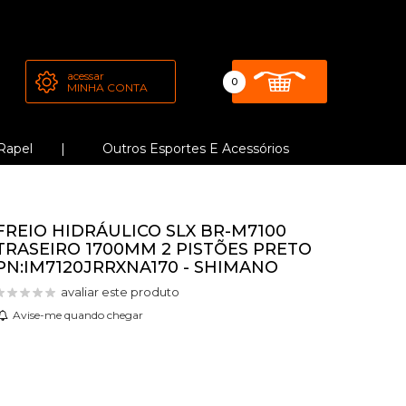
acessar
0
MINHA CONTA
Rapel
Outros Esportes E Acessórios
FREIO HIDRÁULICO SLX BR-M7100
TRASEIRO 1700MM 2 PISTÕES PRETO
PN:IM7120JRRXNA170 - SHIMANO
avaliar este produto
Avise-me quando chegar