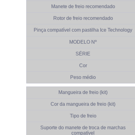
Manete de freio recomendado
Rotor de freio recomendado
Pinça compatível com pastilha Ice Technology
MODELO Nº
SÉRIE
Cor
Peso médio
Mangueira de freio (kit)
Cor da mangueira de freio (kit)
Tipo de freio
Suporte do manete de troca de marchas
compatível