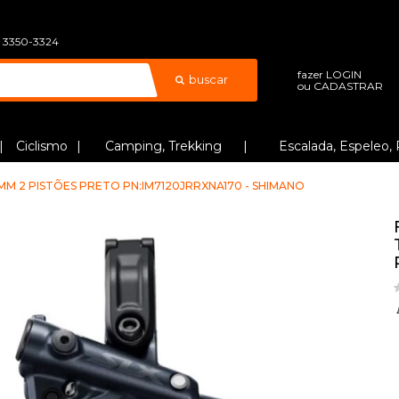
) 3350-3324
fazer
LOGIN
buscar
ou
CADASTRAR
Ciclismo
Camping, Trekking
Escalada, Espeleo, 
MM 2 PISTÕES PRETO PN:IM7120JRRXNA170 - SHIMANO