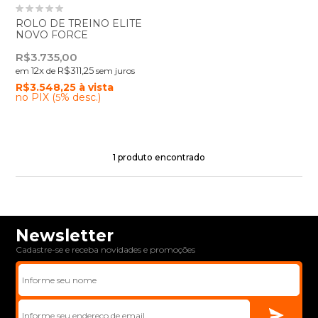
ROLO DE TREINO ELITE
NOVO FORCE
R$3.735,00
12
x
R$311,25
em
de
sem juros
R$3.548,25
à vista
no PIX (
% desc.)
5
1
produto encontrado
Newsletter
Cadastre-se e receba novidades e promoções