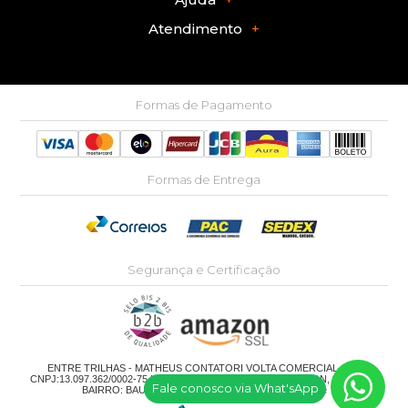
Atendimento
Formas de Pagamento
Formas de Entrega
Segurança e Certificação
ENTRE TRILHAS - MATHEUS CONTATORI VOLTA COMERCIAL-ME |
CNPJ:13.097.362/0002-75 | RUA ALVARO GUIMARAES BRESSAN, 27 - LOJA
Fale conosco via What'sApp
BAIRRO: BAUXITA OURO PRETO - MG |
Mapa do site