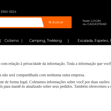
) 3350-3324
fazer
LOGIN
buscar
ou
CADASTRAR
Ciclismo
Camping, Trekking
Escalada, Espeleo, 
s com relação à privacidade da informação. Toda a informação que voc
da não será compartilhada com nenhuma outra empresa.
te de forma legal. Coletamos informações sobre você por duas razões: p
ls para mantê-lo atualizado sobre seus pedidos. Também oferecemos a 