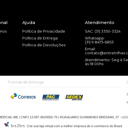
onal
Ajuda
Atendimento
mos
Política de Privacidade
SAC: (31) 3350-3324
Política de Entrega
Whatsapp:
(31) 9 8475-6853
Política de Devoluções
Email:
contato@entretrilhas.
Atendimento: Seg à Se
às 18:00hs
Formas de Entrega
CIAL-ME | CNPJ:13.097.362/0002-75 | RUA ALVARO GUIMARAES BRESSAN, 27 - LO
Crie sua loja virtual
com a melhor empresa de e-commerce do Brasil.