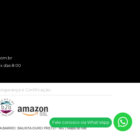
com.br
x das 8:00
Segurança e Certificação
Fale conosco via What'sApp
JA BAIRRO: BAUXITA OURO PRETO - MG |
Mapa do site