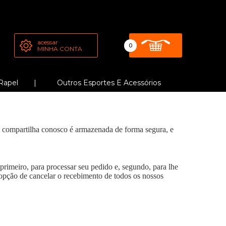
acessar
0
MINHA CONTA
Rapel
Outros Esportes E Acessórios
ê compartilha conosco é armazenada de forma segura, e
rimeiro, para processar seu pedido e, segundo, para lhe
opção de cancelar o recebimento de todos os nossos