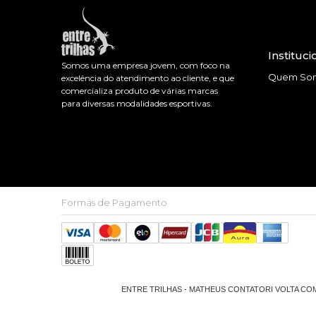
Instituci
Somos uma empresa jovem, com foco na
Quem So
excelência do atendimento ao cliente, e que
comercializa produto de várias marcas
para diversas modalidades esportivas.
Formas de Pagamento
ENTRE TRILHAS - MATHEUS CONTATORI VOLTA COMER