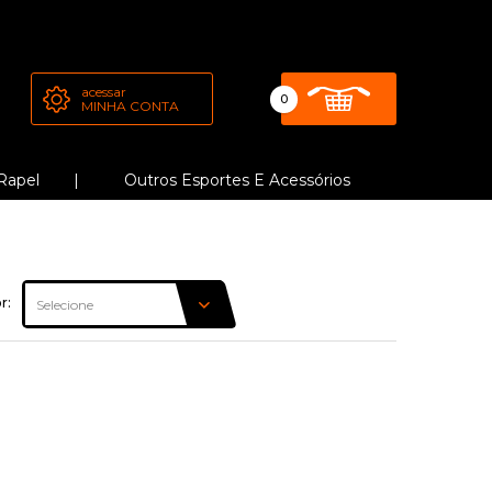
acessar
0
MINHA CONTA
Rapel
Outros Esportes E Acessórios
r: