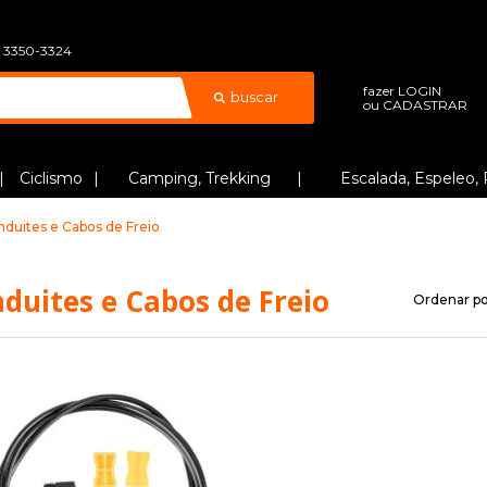
) 3350-3324
fazer
LOGIN
buscar
ou
CADASTRAR
Ciclismo
Camping, Trekking
Escalada, Espeleo, 
duites e Cabos de Freio
duites e Cabos de Freio
Ordenar po