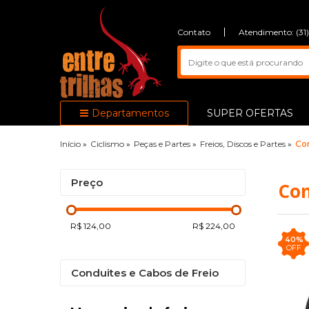
Contato
Atendimento: (31
Departamentos
SUPER OFERTAS
Início
»
Ciclismo
»
Peças e Partes
»
Freios, Discos e Partes
»
Con
Preço
Con
R$ 124,00
R$ 224,00
40%
OFF
Conduites e Cabos de Freio