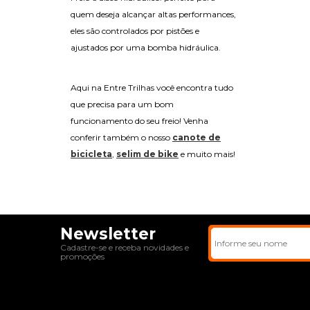
quem deseja alcançar altas performances,
eles são controlados por pistões e
ajustados por uma bomba hidráulica.
Aqui na Entre Trilhas você encontra tudo
que precisa para um bom
funcionamento do seu freio! Venha
conferir também o nosso
canote de
bicicleta
,
selim de bike
e muito mais!
Newsletter
Cadastre-se e receba novidades e
promoções