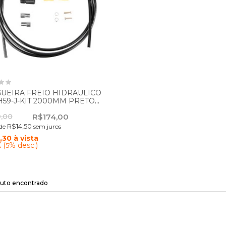
UEIRA FREIO HIDRAULICO
59-J-KIT 2000MM PRETO
SMPM40LL - SHIMANO
,00
R$174,00
R$14,50
de
sem juros
,30
à vista
 (
% desc.)
5
uto encontrado