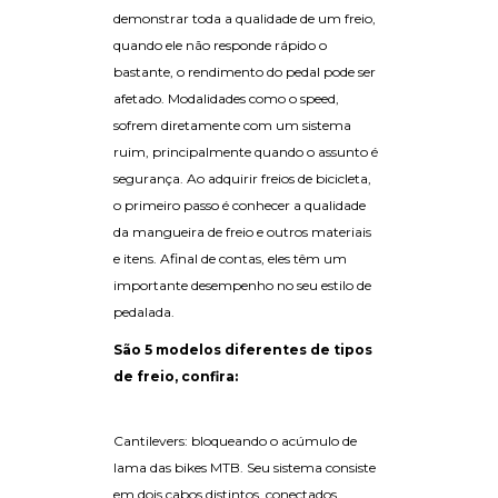
demonstrar toda a qualidade de um freio,
quando ele não responde rápido o
bastante, o rendimento do pedal pode ser
afetado.
Modalidades como o speed,
sofrem diretamente com um sistema
ruim, principalmente quando o assunto é
segurança. Ao adquirir freios de bicicleta,
o primeiro passo é conhecer a qualidade
da mangueira de freio e outros materiais
e itens. Afinal de contas, eles têm um
importante desempenho no seu estilo de
pedalada.
São 5 modelos diferentes de tipos
de freio, confira:
Cantilevers: bloqueando o acúmulo de
lama das bikes MTB. Seu sistema consiste
em dois cabos distintos, conectados