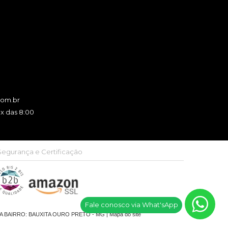
com.br
x das 8:00
Segurança e Certificação
Fale conosco via What'sApp
JA BAIRRO: BAUXITA OURO PRETO - MG |
Mapa do site