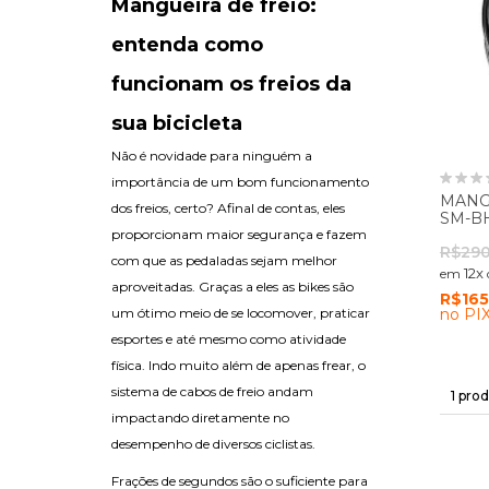
Mangueira de freio:
entenda como
funcionam os freios da
sua bicicleta
Não é novidade para ninguém a
importância de um bom funcionamento
MANG
dos freios, certo? Afinal de contas, eles
SM-BH
PN:A
proporcionam maior segurança e fazem
R$290
com que as pedaladas sejam melhor
12
x
em
aproveitadas. Graças a eles as bikes são
R$165
no PIX
um ótimo meio de se locomover, praticar
esportes e até mesmo como atividade
física. Indo muito além de apenas frear, o
sistema de cabos de freio andam
1
prod
impactando diretamente no
desempenho de diversos ciclistas.
Frações de segundos são o suficiente para