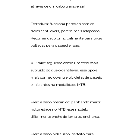
através de um cabo transversal.
Ferradura: funciona parecido com os
freios cantilevers, porém mais adaptado.
Recomendado principalmente para bikes
voltadas para o speed e road.
V-Brake: seguindo como um freio mais
evoluído do que o cantilever, esse tipo é
mais conhecido entre bicicletas de passeio
e iniciantes na modalidade MTB.
Freio a disco mecânico: ganhando maior
notoriedade no MTB, esse modelo
dificilmente enche de lama ou encharca.
Freio a disco hidráulico: perfeito para