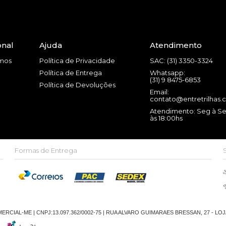
onal
Ajuda
Atendimento
mos
Política de Privacidade
SAC: (31) 3350-3324
Política de Entrega
Whatsapp:
(31) 9 8475-6853
Política de Devoluções
Email:
contato@entretrilhas.
Atendimento: Seg à Se
às 18:00hs
Formas de Entrega
CIAL-ME | CNPJ:13.097.362/0002-75 | RUA ALVARO GUIMARAES BRESSAN, 27 - LO