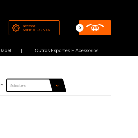
acessar
0
MINHA CONTA
Rapel
Outros Esportes E Acessórios
r: