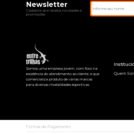
Newsletter
Cadastre-se e receba novidades e
promoções
Instituci
Somos uma empresa jovem, com foco na
Quem So
excelência do atendimento ao cliente, e que
comercializa produto de várias marcas
para diversas modalidades esportivas.
Formas de Pagamento