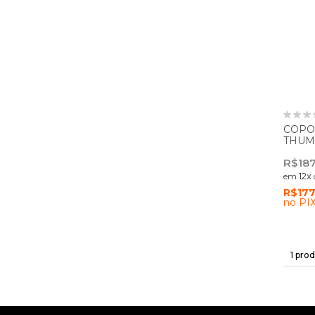
COPO
THUM
R$187
12
x
em
R$177
no PIX
1
prod