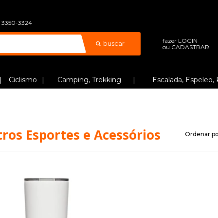
) 3350-3324
fazer
LOGIN
buscar
ou
CADASTRAR
Ciclismo
Camping, Trekking
Escalada, Espeleo, 
ros Esportes e Acessórios
Ordenar po