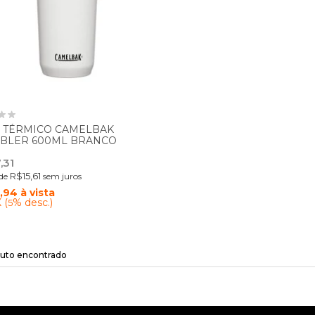
 TÉRMICO CAMELBAK
BLER 600ML BRANCO
,31
R$15,61
de
sem juros
,94
à vista
 (
% desc.)
5
uto encontrado